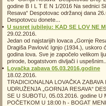
godine B I L T E N 1/2016 Na sednici S
Resava“ Despotovac održanoj dana 26.
Despotovcu donete...
U susret jubileju: KAD SE LOV NE
29.02.2016.
Jedan od najstarijih lovaca „Gornje Re
Dragiša Pavlović Ignjo (1934.), uskoro 
godina lova. Sve je započelo velikom lj
prirode, bogatstvom divljači i uspešnim..
Lovačka zabava 05.03.2016.godine
18.02.2016.
TRADICIONALNA LOVAČKA ZABAVA
UDRUŽENJA „GORNJA RESAVA“ D
SE U SUBOTU, 05.03.2016. godine 
POČETKOM U 18:00 h - BOGAT MENI