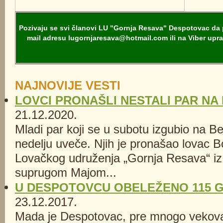
Pozivaju se svi članovi LU "Gornja Resava" Despotovac da po
mail adresu lugornjaresava@hotmail.com ili na Viber upra
NAJNOVIJE VESTI
LOVCI PRONAŠLI NESTALI PAR NA 
21.12.2020.
Mladi par koji se u subotu izgubio na Be
nedelju uveče. Njih je pronašao lovac B
Lovačkog udruženja „Gornja Resava“ iz
suprugom Majom...
U DESPOTOVCU OBELEŽENO 115 
23.12.2017.
Mada je Despotovac, pre mnogo vekova, 