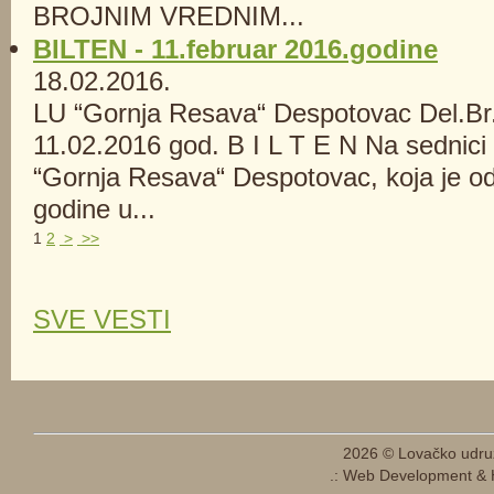
BROJNIM VREDNIM...
BILTEN - 11.februar 2016.godine
18.02.2016.
LU “Gornja Resava“ Despotovac Del.Br
11.02.2016 god. B I L T E N Na sednic
“Gornja Resava“ Despotovac, koja je o
godine u...
1
2
>
>>
SVE VESTI
2026 © Lovačko udru
.: Web Development & 