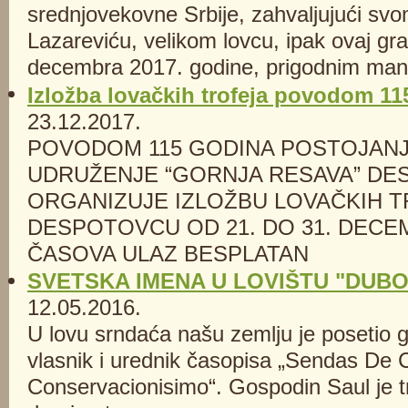
srednjovekovne Srbije, zahvaljujući sv
Lazareviću, velikom lovcu, ipak ovaj gr
decembra 2017. godine, prigodnim mani
Izložba lovačkih trofeja povodom 11
23.12.2017.
POVODOM 115 GODINA POSTOJAN
UDRUŽENJE “GORNJA RESAVA” D
ORGANIZUJE IZLOŽBU LOVAČKIH T
DESPOTOVCU OD 21. DO 31. DECE
ČASOVA ULAZ BESPLATAN
SVETSKA IMENA U LOVIŠTU "DUBO
12.05.2016.
U lovu srndaća našu zemlju je posetio 
vlasnik i urednik časopisa „Sendas De 
Conservacionisimo“. Gospodin Saul je tr