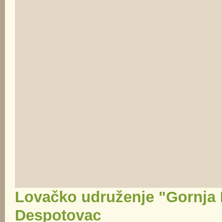
Lovačko udruženje "Gornja
Despotovac