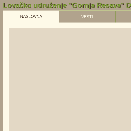
Lovačko udruženje "Gornja Resava" 
NASLOVNA
VESTI