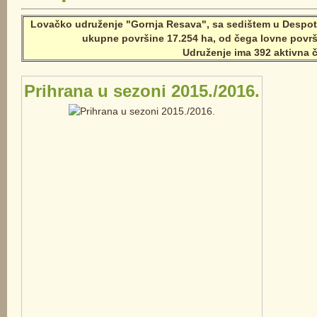
Lovačko udruženje "Gornja Resava", sa sedištem u Despot
ukupne površine 17.254 ha, od čega lovne površ
Udruženje ima 392 aktivna č
Prihrana u sezoni 2015./2016.