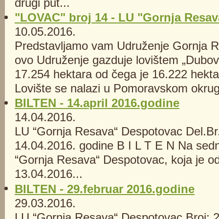
drugi put...
"LOVAC" broj 14 - LU "Gornja Resa
10.05.2016.
Predstavljamo vam Udruženje Gornja R
ovo Udruženje gazduje lovištem „Dubov
17.254 hektara od čega je 16.222 hekta
Lovište se nalazi u Pomoravskom okrugu
BILTEN - 14.april 2016.godine
14.04.2016.
LU “Gornja Resava“ Despotovac Del.Br.
14.04.2016. godine B I L T E N Na sed
“Gornja Resava“ Despotovac, koja je o
13.04.2016...
BILTEN - 29.februar 2016.godine
29.03.2016.
LU “Gornja Resava“ Despotovac Broj: 