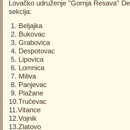
Lovačko udruženje "Gornja Resava" De
sekcija:
1. Beljajka
2. Bukovac
3. Grabovica
4. Despotovac
5. Lipovica
6. Lomnica
7. Miliva
8. Panjevac
9. Plažane
10.Trućevac
11.Vitance
12.Vojnik
13.Zlatovo