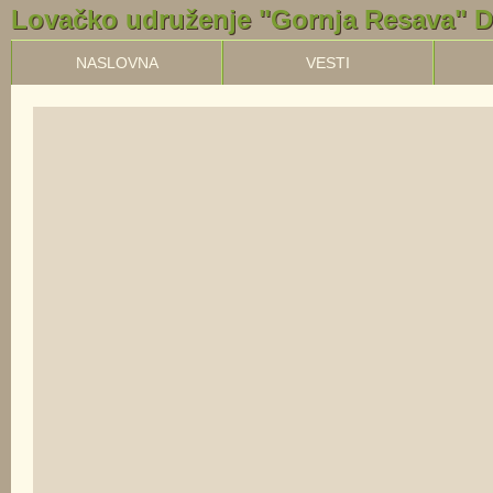
Lovačko udruženje "Gornja Resava" 
NASLOVNA
VESTI